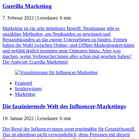
Guerilla Marketing
7. Februar 2022
|
Lesedauer:
6
min
Marketing ist ein sehr dehnbarer Begriff. Heutzutage gibt es
unzählige Methoden, um Neukunden zu gewinnen und
Bestandskunden an das eigene Unternehmen zu binden. Firmen
haben die Wahl zwischen Online- und Offline-Marketingaktivitäten
und gefühlt täglich kommen neue Optionen hinzu. Aber was
machen, wenn Verbraucher:innen alles schon mal gesehen haben?
Die Antwort: Guerilla Marketing!
Featured
Insiderwissen
Marketing
Die faszinierende Welt des Influencer-Marketings
19. Januar 2022
|
Lesedauer:
6
min
Der Beruf der Influencer:innen sorgt regelmäßig für Gesprächsstoff.
Das ist allerdings nicht verwunderlich, denn Personen mit diesem